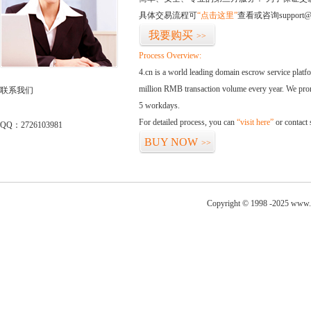
具体交易流程可
“点击这里”
查看或咨询support@
我要购买
>>
Process Overview:
4.cn is a world leading domain escrow service plat
million RMB transaction volume every year. We promi
联系我们
5 workdays.
For detailed process, you can
“visit here”
or contact
QQ：2726103981
BUY NOW
>>
Copyright © 1998 -2025 www.