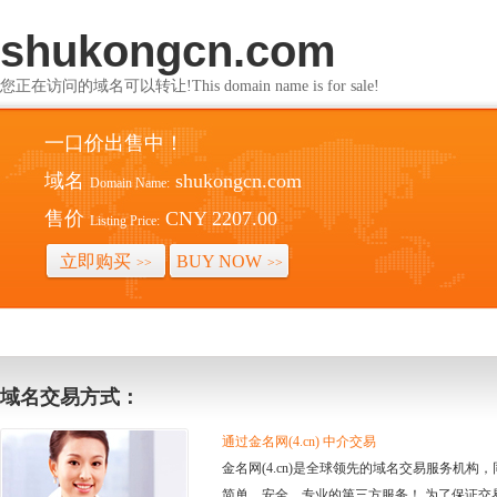
shukongcn.com
您正在访问的域名可以转让!This domain name is for sale!
一口价出售中！
域名
shukongcn.com
Domain Name:
售价
CNY 2207.00
Listing Price:
立即购买
BUY NOW
>>
>>
域名交易方式：
通过金名网(4.cn) 中介交易
金名网(4.cn)是全球领先的域名交易服务机
简单、安全、专业的第三方服务！ 为了保证交